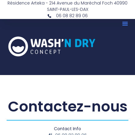
Résidence Arteka - 214 Avenue du Maréchal Foch 40990
SAINT-PAUL-LES-DAX
06 08 82 89 06
Laverie Saint Paul Lès Dax
Contactez-nous
Contact Info