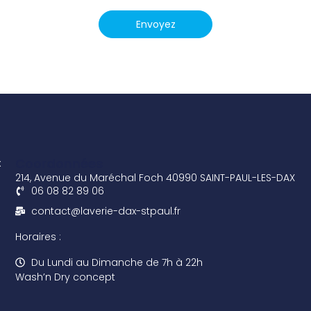
Envoyez
Coordonnées
x
214, Avenue du Maréchal Foch 40990 SAINT-PAUL-LES-DAX
06 08 82 89 06
contact@laverie-dax-stpaul.fr
Horaires :
Du Lundi au Dimanche de 7h à 22h
Wash’n Dry concept